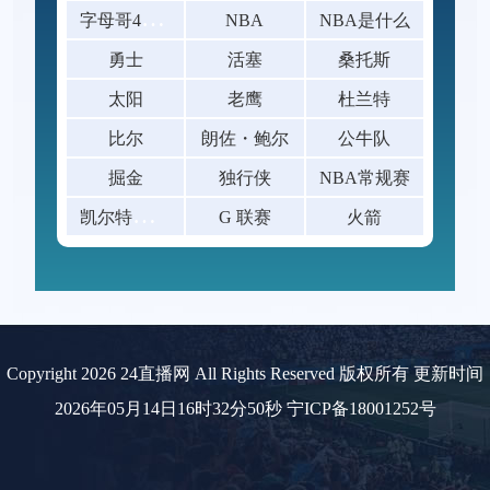
字
母哥41+14班凯罗复出34+7 雄鹿
NBA
NBA是什么
勇士
活塞
桑托斯
太阳
老鹰
杜兰特
比尔
朗佐・鲍尔
公牛队
掘金
独行侠
NBA常规赛
凯
尔特人120-119险胜鹈鹕
G 联赛
火箭
Copyright 2026 24直播网 All Rights Reserved 版权所有 更新时间
2026年05月14日16时32分50秒
宁ICP备18001252号