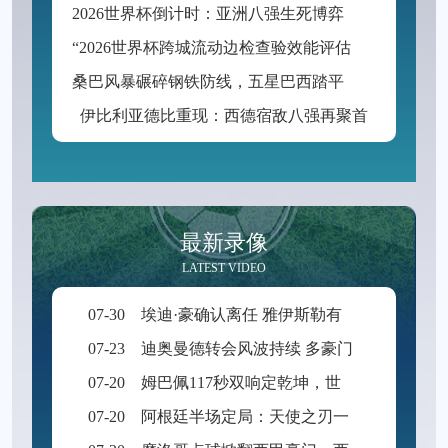
2
026世界杯倒计时：亚洲八强生死博弈，预选赛格局迎来颠覆性洗牌
“
2026世界杯跨城流动边检查验效能评估与三关协同优化路径”
桑
巴风暴碾碎钢铁防线，五星巴西踏平征途直指王座
伊比利亚德比重现：西德宿敌八强再聚首
最新录像
LATEST VIDEO
07-30
埃迪·豪确认离任 雅伊斯勒有望出任纽卡新帅
07-23
迪奥曼德转会风波持续 多豪门争抢新星
07-20
姆巴佩117秒双响定乾坤，世界杯决赛天神下凡逆转封神
07-20
阿根廷半场定局：天使之刃一剑封喉