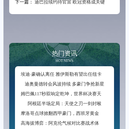
下一篇：
迪巴拉续约待官宣 欧冠资格成关键
热门资讯
HOT NEWS
埃
迪·豪确认离任 雅伊斯勒有望出任纽卡新帅
迪奥曼德转会风波持续 多豪门争抢新星
姆
巴佩117秒双响定乾坤，世界杯决赛天神下凡逆转封神
阿根廷半场定局：天使之刃一剑封喉
摩
洛哥点球掀翻西甲豪门，西班牙黄金一代悲情谢幕
高
海拔博弈：阿克伦气候对比赛战术体系的隐性重构