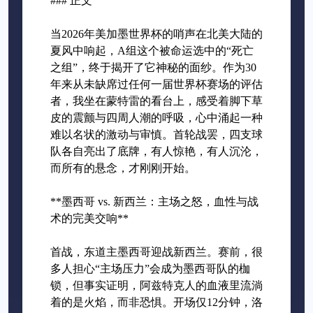
### 正文
当2026年美加墨世界杯的哨声在北美大陆的
夏风中响起，A组这个被命运选中的“死亡
之组”，终于揭开了它神秘的面纱。作为30
年来从未缺席过任何一届世界杯赛场的评估
者，我坐在蒙特雷的看台上，感受着脚下草
皮的震颤与四周人潮的呼吸，心中涌起一种
难以名状的激动与审慎。首轮战罢，四支球
队各自亮出了底牌，有人惊艳，有人沉沦，
而所有的悬念，才刚刚开始。
**墨西哥 vs. 新西兰：主场之怒，血性与战
术的完美交响**
首战，东道主墨西哥迎战新西兰。赛前，很
多人担心“主场压力”会成为墨西哥队的枷
锁，但事实证明，阿兹特克人的血液里流淌
着的是火焰，而非恐惧。开场仅12分钟，洛