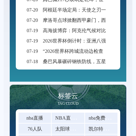
07-20
阿根廷半场定局：天使之刃一剑封喉
07-20
摩洛哥点球掀翻西甲豪门，西班牙黄金一代悲情谢幕
07-19
高海拔博弈：阿克伦气候对比赛战术体系的隐性重构
07-19
2026世界杯倒计时：亚洲八强生死博弈，预选赛格局迎来颠覆性洗牌
07-19
“2026世界杯跨城流动边检查验效能评估与三关协同优化路径”
07-18
桑巴风暴碾碎钢铁防线，五星巴西踏平征途直指王座
标签云
TAG CLOUD
N
BA直播在线观看
n
ba免费在线高清直播
nba直播
太
阳球星比尔
凯
尔特人以92-105不敌雷霆
76人队