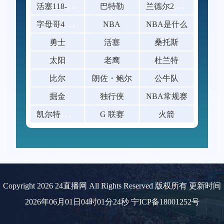
活
塞118-115逆转险胜开拓者
兰
德尔23+10爱德华兹19中5 森林狼
巴特勒
字
母哥41+14班凯罗复出34+7 雄鹿
NBA
NBA是什么
勇士
活塞
桑托斯
太阳
老鹰
杜兰特
比尔
朗佐・鲍尔
公牛队
掘金
独行侠
NBA常规赛
凯
尔特人120-119险胜鹈鹕
G 联赛
火箭
Copyright 2026 24直播网 All Rights Reserved 版权所有 更新时间
2026年06月01日04时01分24秒
宁ICP备18001252号