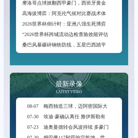
摩
洛哥点球掀翻西甲豪门，西班牙黄金一代悲情谢幕
高
海拔博弈：阿克伦气候对比赛战术体系的隐性重构
2
026世界杯倒计时：亚洲八强生死博弈，预选赛格局迎来颠覆性洗牌
“
2026世界杯跨城流动边检查验效能评估与三关协同优化路径”
桑
巴风暴碾碎钢铁防线，五星巴西踏平征途直指王座
最新录像
LATEST VIDEO
08-07
梅西独造三球，迈阿密国际大胜圣路易斯
07-30
埃迪·豪确认离任 雅伊斯勒有望出任纽卡新帅
07-23
迪奥曼德转会风波持续 多豪门争抢新星
07-20
姆巴佩117秒双响定乾坤，世界杯决赛天神下凡逆转封神