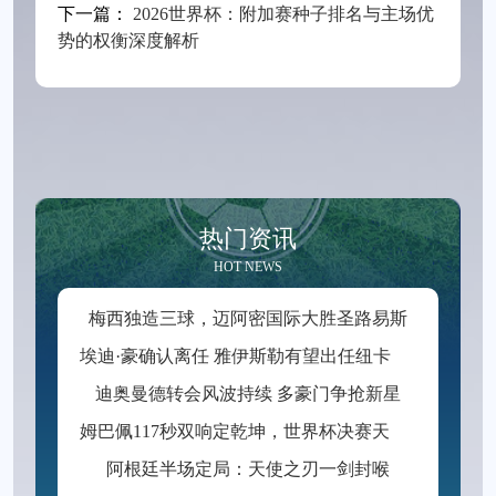
下一篇：
2026世界杯：附加赛种子排名与主场优
势的权衡深度解析
热门资讯
HOT NEWS
梅西独造三球，迈阿密国际大胜圣路易斯
埃
迪·豪确认离任 雅伊斯勒有望出任纽卡新帅
迪奥曼德转会风波持续 多豪门争抢新星
姆
巴佩117秒双响定乾坤，世界杯决赛天神下凡逆转封神
阿根廷半场定局：天使之刃一剑封喉