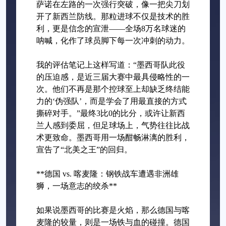
萨诺在左路的一次强行突破，像一把尖刀划
开了新西兰防线。那粒进球不仅是技术的胜
利，更是信念的宣泄——全场8万名球迷的
呐喊，化作了球员脚下每一次冲刺的动力。
我的评估笔记上这样写道：“墨西哥队此役
的压迫感，是近三届大赛中最具侵略性的一
次。他们不再是那个控球至上却缺乏终结能
力的‘伪强队’，而是学会了用最直接的方式
撕碎对手。”最终3比0的比分，或许让新西
兰人感到委屈，但足球场上，气势往往比战
术更致命。墨西哥用一场酣畅淋漓的胜利，
宣告了“北美之王”的回归。
**德国 vs. 喀麦隆：钢铁战车遭遇非洲雄
狮，一场意志的绞杀**
如果说墨西哥的比赛是火焰，那么德国与喀
麦隆的较量，则是一场铁与血的碰撞。德国