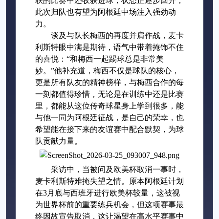
联的比赛中还收获进球，状态正逐步回升，
此次归队也有望为阿根廷中场注入强劲动
力。
谈及与队长梅西的再度并肩作战，麦卡
利斯特眼中满是期待，语气中带着掩饰不住
的喜悦：“和梅西一起踢球总是非常美
妙。”他补充道，梅西不仅是球队的核心，
更是所有队友的精神榜样，与梅西合作的每
一刻都值得珍惜，无论是在训练中还是比赛
里，都能从这位传奇球星身上学到很多，能
与他一同为阿根廷征战，是自己的荣幸，也
希望能在接下来的友谊赛中配合默契，为球
队贡献力量。
采访中，当被问及欧美杯取消一事时，
麦卡利斯特难掩失望之情。原本阿根廷计划
在3月底与西班牙进行欧美杯较量，这被视
为世界杯前的重要练兵机会，但这项赛事最
终因故宣告取消，这让渴望在高水平赛事中