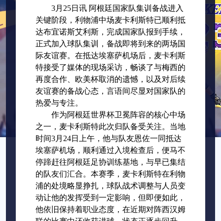
3月25日讯 阿根廷国家队集训备战进入
关键阶段，利物浦中场麦卡利斯特已顺利抵
达布宜诺斯艾利斯，完成国家队报到手续，
正式加入球队集训，备战即将到来的两场国
际友谊赛。在抵达埃塞萨机场后，麦卡利斯
特接受了媒体的现场采访，畅谈了与梅西的
再度合作、欧美杯取消的遗憾，以及对后续
友谊赛的备战心态，言语间尽显对国家队的
热爱与专注。
作为阿根廷世界杯卫冕阵容的核心中场
之一，麦卡利斯特此次归队备受关注。当地
时间3月24日上午，他与队友恩佐一同抵达
埃塞萨机场，顺利通过入境检查后，便马不
停蹄赶往阿根廷足协训练基地，与早已集结
的队友们汇合。本赛季，麦卡利斯特在利物
浦的处境略显挣扎，球队战术调整与人员变
动让他的发挥受到一定影响，但即便如此，
他依旧保持着职业态度，在近期对阵西汉姆