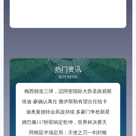
热门资讯
HOT NEWS
梅西独造三球，迈阿密国际大胜圣路易斯
埃
迪·豪确认离任 雅伊斯勒有望出任纽卡新帅
迪奥曼德转会风波持续 多豪门争抢新星
姆
巴佩117秒双响定乾坤，世界杯决赛天神下凡逆转封神
阿根廷半场定局：天使之刃一剑封喉