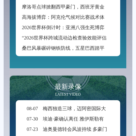
摩
洛哥点球掀翻西甲豪门，西班牙黄金一代悲情谢幕
高
海拔博弈：阿克伦气候对比赛战术体系的隐性重构
2
026世界杯倒计时：亚洲八强生死博弈，预选赛格局迎来颠覆性洗牌
“
2026世界杯跨城流动边检查验效能评估与三关协同优化路径”
桑
巴风暴碾碎钢铁防线，五星巴西踏平征途直指王座
最新录像
LATEST VIDEO
08-07
梅西独造三球，迈阿密国际大胜圣路易斯
07-30
埃迪·豪确认离任 雅伊斯勒有望出任纽卡新帅
07-23
迪奥曼德转会风波持续 多豪门争抢新星