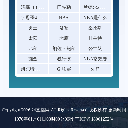
活
塞118-115逆转险胜开拓者
兰
德尔23+10爱德华兹19中5 森林狼
巴特勒
字
母哥41+14班凯罗复出34+7 雄鹿
NBA
NBA是什么
勇士
活塞
桑托斯
太阳
老鹰
杜兰特
比尔
朗佐・鲍尔
公牛队
掘金
独行侠
NBA常规赛
凯
尔特人120-119险胜鹈鹕
G 联赛
火箭
Copyright 2026 24直播网 All Rights Reserved 版权所有 更新时间
1970年01月01日08时00分00秒
宁ICP备18001252号