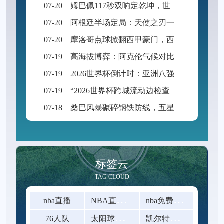
07-20
姆巴佩117秒双响定乾坤，世界杯决赛天神下凡逆转封神
07-20
阿根廷半场定局：天使之刃一剑封喉
07-20
摩洛哥点球掀翻西甲豪门，西班牙黄金一代悲情谢幕
07-19
高海拔博弈：阿克伦气候对比赛战术体系的隐性重构
07-19
2026世界杯倒计时：亚洲八强生死博弈，预选赛格局迎来颠覆性洗牌
07-19
“2026世界杯跨城流动边检查验效能评估与三关协同优化路径”
07-18
桑巴风暴碾碎钢铁防线，五星巴西踏平征途直指王座
标签云
TAG CLOUD
N
BA直播在线观看
n
ba免费在线高清直播
nba直播
太
阳球星比尔
凯
尔特人以92-105不敌雷霆
76人队