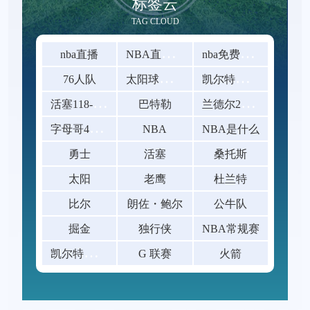
标签云
TAG CLOUD
N
BA直播在线观看
n
ba免费在线高清直播
nba直播
太
阳球星比尔
凯
尔特人以92-105不敌雷霆
76人队
活
塞118-115逆转险胜开拓者
兰
德尔23+10爱德华兹19中5 森林狼
巴特勒
字
母哥41+14班凯罗复出34+7 雄鹿
NBA
NBA是什么
勇士
活塞
桑托斯
太阳
老鹰
杜兰特
比尔
朗佐・鲍尔
公牛队
掘金
独行侠
NBA常规赛
凯
尔特人120-119险胜鹈鹕
G 联赛
火箭