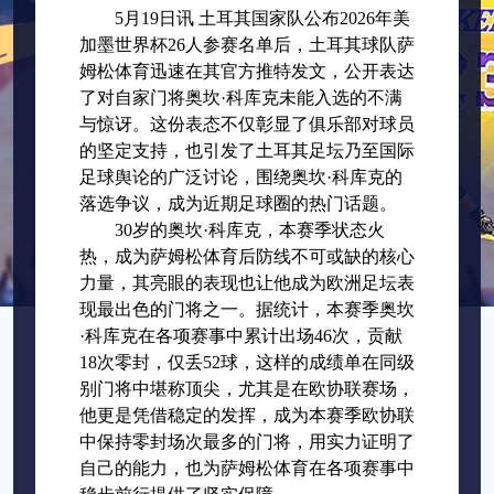
5月19日讯 土耳其国家队公布2026年美
加墨世界杯26人参赛名单后，土耳其球队萨
姆松体育迅速在其官方推特发文，公开表达
了对自家门将奥坎·科库克未能入选的不满
与惊讶。这份表态不仅彰显了俱乐部对球员
的坚定支持，也引发了土耳其足坛乃至国际
足球舆论的广泛讨论，围绕奥坎·科库克的
落选争议，成为近期足球圈的热门话题。
30岁的奥坎·科库克，本赛季状态火
热，成为萨姆松体育后防线不可或缺的核心
力量，其亮眼的表现也让他成为欧洲足坛表
现最出色的门将之一。据统计，本赛季奥坎
·科库克在各项赛事中累计出场46次，贡献
18次零封，仅丢52球，这样的成绩单在同级
别门将中堪称顶尖，尤其是在欧协联赛场，
他更是凭借稳定的发挥，成为本赛季欧协联
中保持零封场次最多的门将，用实力证明了
自己的能力，也为萨姆松体育在各项赛事中